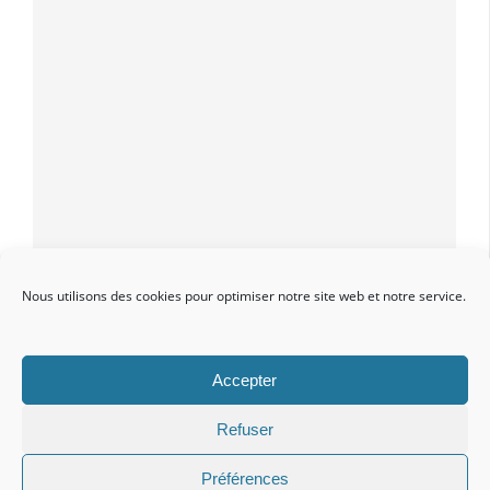
Vetup Facebook
Nous utilisons des cookies pour optimiser notre site web et notre service.
Accepter
Refuser
Mentions légales
•
www.vetup.com
•
Contact
Préférences