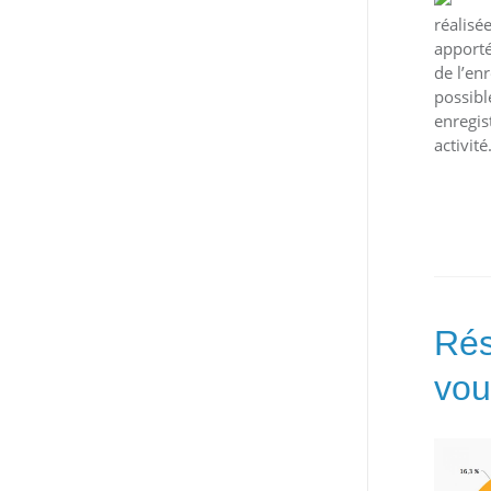
réalisé
apporté
de l’en
possibl
enregis
activité
Rés
vou