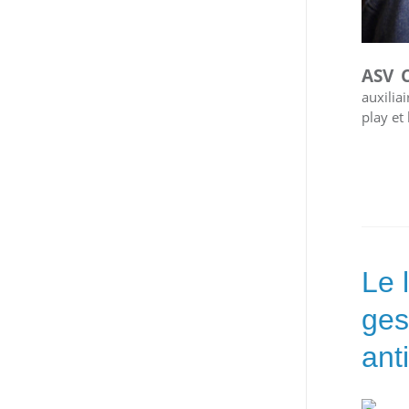
ASV 
auxilia
play et 
Le 
ges
ant