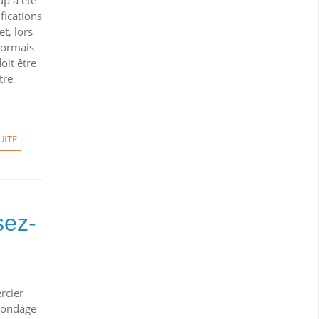
fications
t, lors
ésormais
oit être
tre
UITE
sez-
rcier
sondage