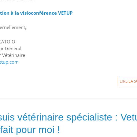
ption à la visioconférence VETUP
ernellement,
 CATOIO
ur Général
 Vétérinaire
etup.com
LIRE LA S
suis vétérinaire spécialiste : Ve
 fait pour moi !