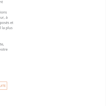
nt
tions
ur, à
oposés et
l la plus
te,
votre
UITE