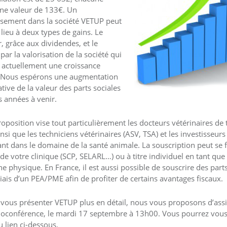
ne valeur de 133€. Un
ssement dans la société VETUP peut
lieu à deux types de gains. Le
, grâce aux dividendes, et le
par la valorisation de la société qui
 actuellement une croissance
. Nous espérons une augmentation
ative de la valeur des parts sociales
s années à venir.
roposition vise tout particulièrement les docteurs vétérinaires de 
insi que les techniciens vétérinaires (ASV, TSA) et les investisseurs
lant dans le domaine de la santé animale. La souscription peut se f
s de votre clinique (SCP, SELARL…) ou à titre individuel en tant que
e physique. En France, il est aussi possible de souscrire des parts
biais d’un PEA/PME afin de profiter de certains avantages fiscaux.
 vous présenter VETUP plus en détail, nous vous proposons d’assi
ioconférence, le mardi 17 septembre à 13h00. Vous pourrez vous 
u lien ci-dessous.