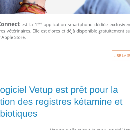
Connect
ère
est la 1
application smartphone dédiée exclusive
ires vétérinaires. Elle est d’ores et déjà disponible gratuitement s
l’Apple Store.
LIRE LA S
logiciel Vetup est prêt pour la
tion des registres kétamine et
ibiotiques
Une nouvelle mise à jour du logiciel Vet