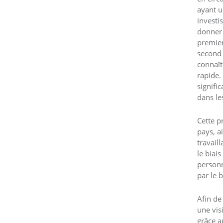
ayant u
investi
donner 
premier
second 
connaît
rapide
signific
dans le
Cette p
pays, a
travail
le biai
personn
par le 
Afin de
une vis
grâce a