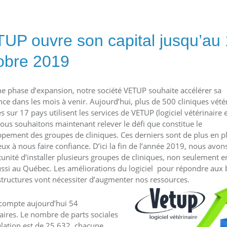
UP ouvre son capital jusqu’au
obre 2019
ne phase d’expansion, notre société VETUP souhaite accélérer sa
nce dans les mois à venir. Aujourd’hui, plus de 500 cliniques vété
s sur 17 pays utilisent les services de VETUP (logiciel vétérinaire e
ous souhaitons maintenant relever le défi que constitue le
pement des groupes de cliniques. Ces derniers sont de plus en p
x à nous faire confiance. D’ici la fin de l’année 2019, nous avon
tunité d’installer plusieurs groupes de cliniques, non seulement e
ssi au Québec. Les améliorations du logiciel pour répondre aux 
structures vont nécessiter d’augmenter nos ressources.
compte aujourd’hui 54
aires. Le nombre de parts sociales
ulation est de 25 632, chacune