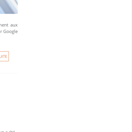
ment aux
ur Google
UITE
up a été