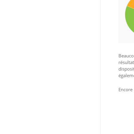
Beaucou
résulta
disposi
égaleme
Encore