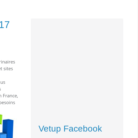
 17
rinaires
t sites
lus
s
n France,
besoins
Vetup Facebook