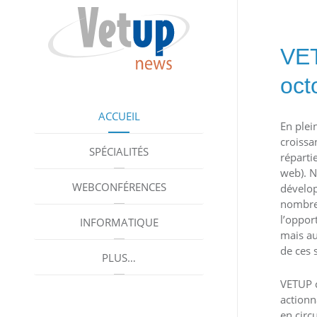
VET
oct
ACCUEIL
En plei
croissa
SPÉCIALITÉS
répartie
web). N
WEBCONFÉRENCES
dévelop
nombreu
l’oppor
INFORMATIQUE
mais au
de ces 
PLUS…
VETUP 
actionn
en circ