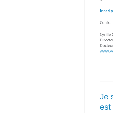
Inscri
Confrat
Cyrille
Directe
Docteur
www.v
Je 
est