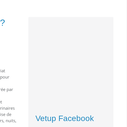
 ?
iat
 pour
rée par
t
rinaires
ise de
Vetup Facebook
s, nuits,