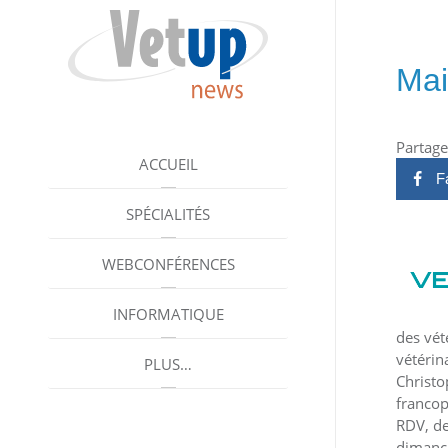
Mai
Partagez
ACCUEIL
F
SPÉCIALITÉS
WEBCONFÉRENCES
INFORMATIQUE
des vét
vétérin
PLUS…
Christo
francop
RDV, de
dimanch