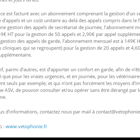
ice est facturé avec un abonnement comprenant la gestion d’un c
d’appels et un coût unitaire au delà des appels compris dans le fo
une gestion des appels de secrétariat de journée, l’abonnement 
49€ HT pour la gestion de 50 appels et 2,90€ par appel supplémen
 gestion des appels de garde, l’abonnement mensuel est à 149€ 
s cliniques qui se regroupent) pour la gestion de 20 appels et 4,6
upplémentaire.
tif, parmi d’autres, est d’apporter un confort en garde, afin de n’êt
 que pour les vraies urgences, et en journée, pour les vétérinaire
lent seuls par exemple, et qui n’ont pas forcément les moyens d’in
e ASV, de pouvoir consulter et/ou opérer sans être dérangé par l
ne.
us d’informations, contactez nous par mail à contact@vetophonie
b :
www.vetophonie.fr