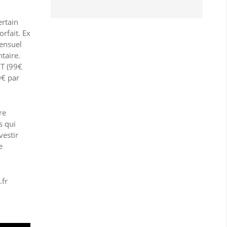
ertain
rfait. Ex
mensuel
taire.
HT (99€
0€ par
re
s qui
vestir
e
.fr