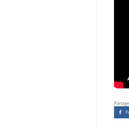
Partagez
F