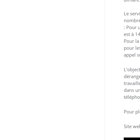
Le serv
nombre 
: Pour 
est à 1
Pour la
pour le
appel s
L’objec
dérangé
travail
dans un
télépho
Pour pl
Site we