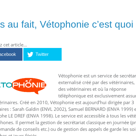
s au fait, Vétophonie c’est quoi
 cet article...
acebook
Twitter
Vétophonie est un service de secrétar
externalisé créé par des vétérinaires,
des vétérinaires et où la réponse
téléphonique est exclusivement assu
érinaires. Créé en 2010, Vétophonie est aujourd’hui dirigée par 3
aires : Sarah Galdin (ENVL 2002), Samuel BERNARD (ENVA 1999) e
phe LE DREF (ENVA 1998). Le service est accessible à tous les vété
hones. Il permet la gestion de secrétariat classique en journée (pr
mande de conseils etc.) ou de gestion des appels de garde les soir
es et jours fériés.