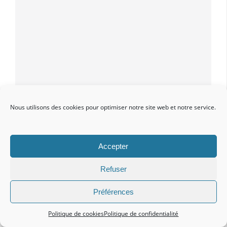
Vetup Facebook
Nous utilisons des cookies pour optimiser notre site web et notre service.
Accepter
Refuser
Mentions légales
•
www.vetup.com
•
Contact
Préférences
Politique de cookies
Politique de confidentialité