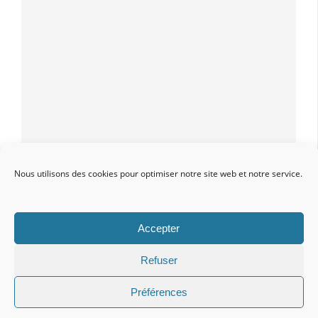
Vetup Facebook
Nous utilisons des cookies pour optimiser notre site web et notre service.
Accepter
Refuser
Mentions légales
•
www.vetup.com
•
Contact
Préférences